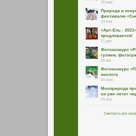
30 мар
Природа и иску
фестивалю «Сн
19 янв
«Арт-Ель - 2021
продлевается!
21 дек
Фотоконкурс «Р
гуляем, фотогр
09 авг
Фотоконкурс «П
эколога
04 июн
Мосприрода про
он уже летит че
09 апр
Смотреть все кон