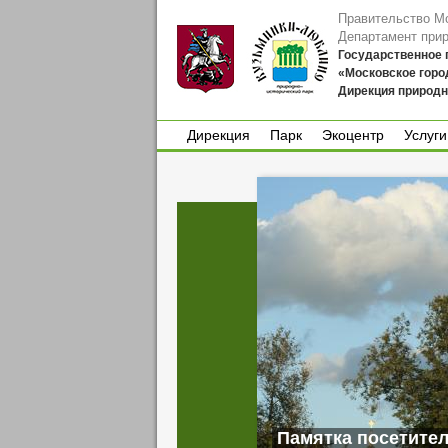
Правительство М
Департамент при
Государственное
«Московское горо
Дирекция природн
Дирекция
Парк
Экоцентр
Услуги
Дирекция
Парк
Экоцентр
Услуги
Памятка посетител