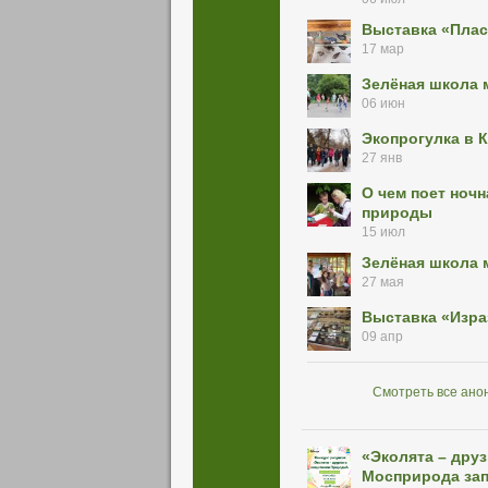
Выставка «Плас
17 мар
Зелёная школа 
06 июн
Экопрогулка в 
27 янв
О чем поет ноч
природы
15 июл
Зелёная школа 
27 мая
Выставка «Изра
09 апр
Смотреть все ано
«Эколята – дру
Мосприрода зап