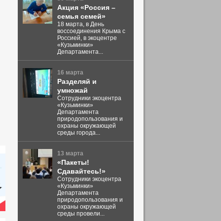
Акция «Россия –
семья семей»
18 марта, в День
воссоединения Крыма с
Россией, в экоцентре
«Кузьминки»
Департамента...
16 марта
Разделяй и
умножай
Сотрудники экоцентра
«Кузьминки»
Департамента
природопользования и
охраны окружающей
среды города...
13 марта
«Пакеты!
Сдавайтесь!»
Сотрудники экоцентра
«Кузьминки»
Департамента
природопользования и
охраны окружающей
среды провели...