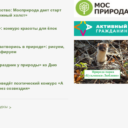
сство: Мосприрода дает старт
ежный холст»
»: конкурс красоты для ёлок
астворись в природе»: рисуем,
афируем
раздник у природы» ко Дню
ведёт поэтический конкурс «А
рез созвездия»
курсы