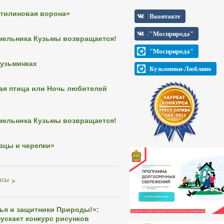
тилиновая ворона»
Вконтакте
"Мосприрода"
мельника Кузьмы возвращается!
"Мосприрода"
Кузьминках
Кузьминки-Люблино
ная птица или Ночь любителей
мельника Кузьмы возвращается!
зцы и черепки»
нсы
зья и защитники Природы!»:
ускает конкурс рисунков