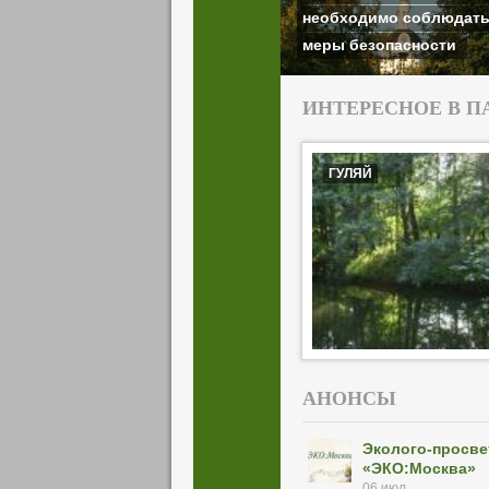
необходимо соблюдат
меры безопасности
ИНТЕРЕСНОЕ В П
ГУЛЯЙ
АНОНСЫ
Эколого‑просве
«ЭКО:Москва»
06 июл