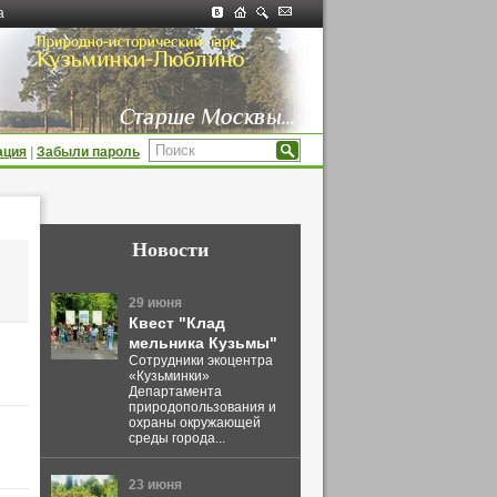
а
ация
|
Забыли пароль
Новости
29 июня
Квест "Клад
мельника Кузьмы"
Сотрудники экоцентра
«Кузьминки»
Департамента
природопользования и
охраны окружающей
среды города...
23 июня