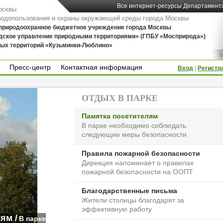
Все интернет-ресурсы Департамент
осквы
родопользования и охраны окружающей среды города Москвы
 природоохранное бюджетное учреждение города Москвы
дское управление природными территориями» (ГПБУ «Мосприрода»)
ых территорий «Кузьминки-Люблино»
Пресс-центр
Контактная информация
Вход
|
Регистр
Пресс-центр
Контактная информация
ОТДЫХ В ПАРКЕ
Памятка посетителям
В парке необходимо соблюдать
следующие меры безопасности
Правила пожарной безопасности
Дирекция напоминает о правилах
пожарной безопасности на ООПТ
Благодарственные письма
Жители столицы благодарят за
эффективную работу
ям /
В парке