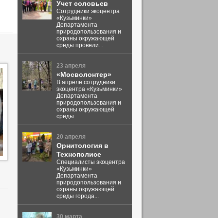
Учет соловьев
Сотрудники экоцентра
«Кузьминки»
Департамента
природопользования и
охраны окружающей
среды провели...
23 апреля
«Мосволонтер»
В апреле сотрудники
экоцентра «Кузьминки»
Департамента
природопользования и
охраны окружающей
среды...
20 апреля
Орнитология в
Технополисе
Специалисты экоцентра
«Кузьминки»
Департамента
природопользования и
охраны окружающей
среды города...
30 марта