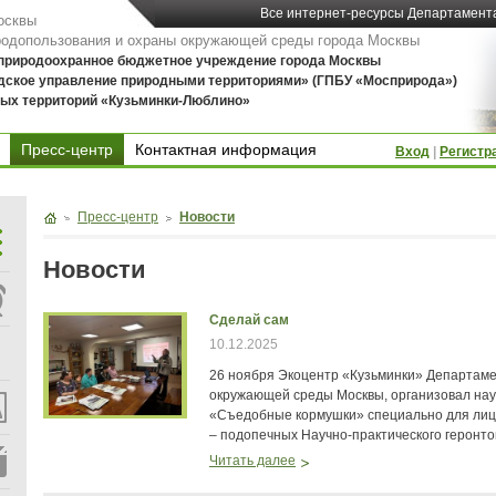
Все интернет-ресурсы Департамент
осквы
родопользования и охраны окружающей среды города Москвы
 природоохранное бюджетное учреждение города Москвы
дское управление природными территориями» (ГПБУ «Мосприрода»)
ых территорий «Кузьминки-Люблино»
Пресс-центр
Контактная информация
Вход
|
Регистр
Контактная информация
Пресс-центр
Новости
Новости
Сделай сам
10.12.2025
26 ноября Экоцентр «Кузьминки» Департам
окружающей среды Москвы, организовал на
«Съедобные кормушки» специально для лиц
– подопечных Научно-практического геронто
Читать далее