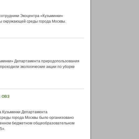
сотрудники Экоцентра «Кузьминки»
ы окружающей среды города Москвы.
зьминки» Департамента природопользования
проходили экологические акции по уборке
с ОВЗ
ра Кузьминки Департамента
среды города Москвы было организовано
твенном бюджетном общеобразовательном
5».