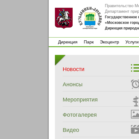
Правительство М
Департамент при
Государственное
«Московское горо
Дирекция природн
Дирекция
Парк
Экоцентр
Услуги
Дирекция
Парк
Экоцентр
Услуги
Новости
Анонсы
Мероприятия
Фотогалерея
Видео