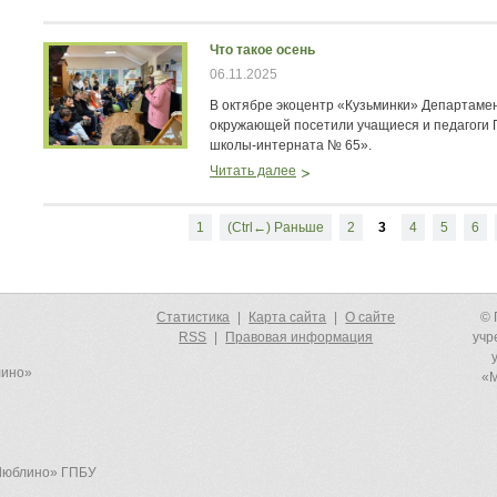
Что такое осень
06.11.2025
В октябре экоцентр «Кузьминки» Департаме
окружающей посетили учащиеся и педагоги 
школы-интерната № 65».
Читать далее
1
(Ctrl←) Раньше
2
3
4
5
6
Статистика
|
Карта сайта
|
О сайте
© 
RSS
|
Правовая информация
учр
лино»
«М
-Люблино» ГПБУ